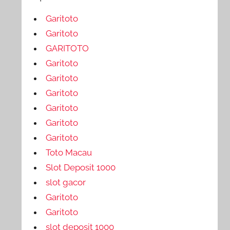
Garitoto
Garitoto
GARITOTO
Garitoto
Garitoto
Garitoto
Garitoto
Garitoto
Garitoto
Toto Macau
Slot Deposit 1000
slot gacor
Garitoto
Garitoto
slot deposit 1000